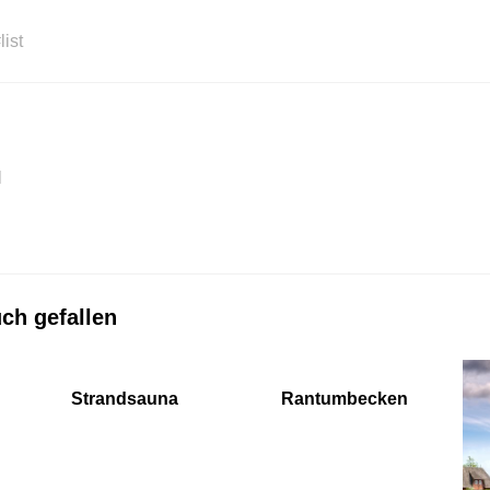
list
l
ch gefallen
Strandsauna
Rantumbecken