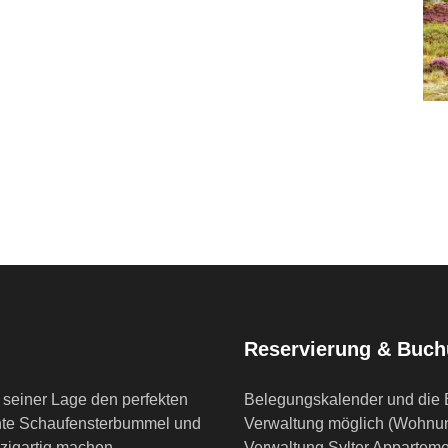
Reservierung & Buc
seiner Lage den perfekten
Belegungskalender und die B
nte Schaufensterbummel und
Verwaltung möglich (Wohn
nzigartig machen.
Verwaltung Sylter Appartem