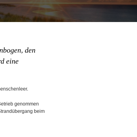
enbogen, den
d eine
menschenleer.
n Betrieb genommen
 Strandübergang beim