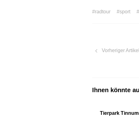
#radtour
#sport
#
Vorheriger Artike
Ihnen könnte au
Tierpark Tinnum