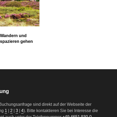
Wandern und
spazieren gehen
hung
uchungsanfrage sind direkt auf der Webseite der
ung
1
|
2
|
3
|
4
). Bitte kontaktieren Sie bei Interesse die
ent auch unter der Telefonnummer
+49 4651 930-0
.