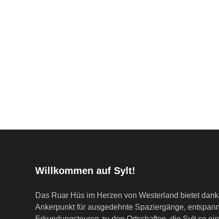
Willkommen auf Sylt!
Das Ruar Hüs im Herzen von Westerland bietet dank 
Ankerpunkt für ausgedehnte Spaziergänge, entspan
Erkundungstouren zu den Ortschaften, die Sylt so ei